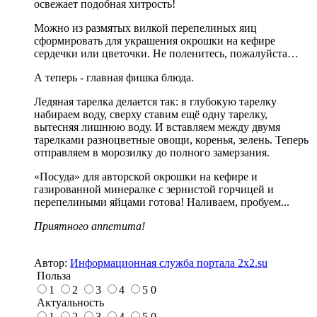
освежает подобная хитрость!
Можно из размятых вилкой перепелиных яиц
сформировать для украшения окрошки на кефире
сердечки или цветочки. Не поленитесь, пожалуйста…
А теперь - главная фишка блюда.
Ледяная тарелка делается так: в глубокую тарелку
набираем воду, сверху ставим ещё одну тарелку,
вытесняя лишнюю воду. И вставляем между двумя
тарелками разноцветные овощи, коренья, зелень. Теперь
отправляем в морозилку до полного замерзания.
«Посуда» для авторской окрошки на кефире и
газированной минералке с зернистой горчицей и
перепелиными яйцами готова! Наливаем, пробуем...
Приятного аппетита!
Автор:
Информационная служба портала 2x2.su
Польза
1
2
3
4
5
0
Актуальность
1
2
3
4
5
0