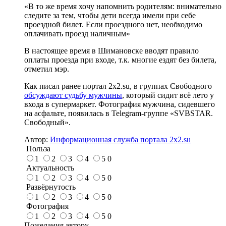
«В то же время хочу напомнить родителям: внимательно
следите за тем, чтобы дети всегда имели при себе
проездной билет. Если проездного нет, необходимо
оплачивать проезд наличным»
В настоящее время в Шимановске вводят правило
оплаты проезда при входе, т.к. многие ездят без билета,
отметил мэр.
Как писал ранее портал 2х2.su, в группах Свободного
обсуждают судьбу мужчины
, который сидит всё лето у
входа в супермаркет. Фотография мужчина, сидевшего
на асфальте, появилась в Telegram-группе «SVBSTAR.
Свободный».
Автор:
Информационная служба портала 2x2.su
Польза
1
2
3
4
5
0
Актуальность
1
2
3
4
5
0
Развёрнутость
1
2
3
4
5
0
Фотография
1
2
3
4
5
0
Пожелания автору