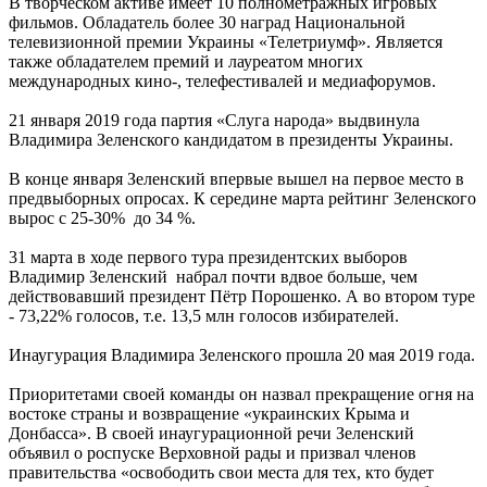
В творческом активе имеет 10 полнометражных игровых
фильмов. Обладатель более 30 наград Национальной
телевизионной премии Украины «Телетриумф». Является
также обладателем премий и лауреатом многих
международных кино-, телефестивалей и медиафорумов.
21 января 2019 года партия «Слуга народа» выдвинула
Владимира Зеленского кандидатом в президенты Украины.
В конце января Зеленский впервые вышел на первое место в
предвыборных опросах. К середине марта рейтинг Зеленского
вырос с 25-30% до 34 %.
31 марта в ходе первого тура президентских выборов
Владимир Зеленский набрал почти вдвое больше, чем
действовавший президент Пётр Порошенко. А во втором туре
- 73,22% голосов, т.е. 13,5 млн голосов избирателей.
Инаугурация Владимира Зеленского прошла 20 мая 2019 года.
Приоритетами своей команды он назвал прекращение огня на
востоке страны и возвращение «украинских Крыма и
Донбасса». В своей инаугурационной речи Зеленский
объявил о роспуске Верховной рады и призвал членов
правительства «освободить свои места для тех, кто будет