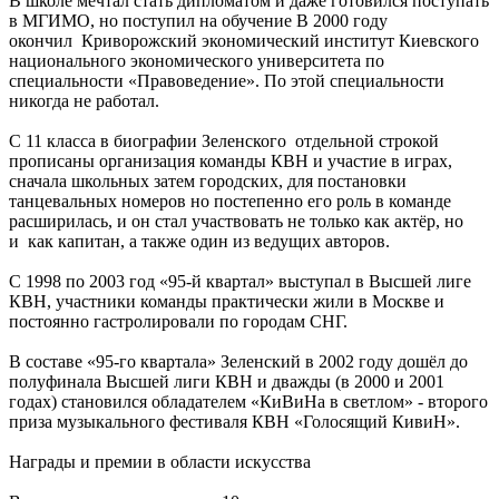
В школе мечтал стать дипломатом и даже готовился поступать
в МГИМО, но поступил на обучение В 2000 году
окончил Криворожский экономический институт Киевского
национального экономического университета по
специальности «Правоведение». По этой специальности
никогда не работал.
С 11 класса в биографии Зеленского отдельной строкой
прописаны организация команды КВН и участие в играх,
сначала школьных затем городских, для постановки
танцевальных номеров но постепенно его роль в команде
расширилась, и он стал участвовать не только как актёр, но
и как капитан, а также один из ведущих авторов.
С 1998 по 2003 год «95-й квартал» выступал в Высшей лиге
КВН, участники команды практически жили в Москве и
постоянно гастролировали по городам СНГ.
В составе «95-го квартала» Зеленский в 2002 году дошёл до
полуфинала Высшей лиги КВН и дважды (в 2000 и 2001
годах) становился обладателем «КиВиНа в светлом» - второго
приза музыкального фестиваля КВН «Голосящий КивиН».
Награды и премии в области искусства