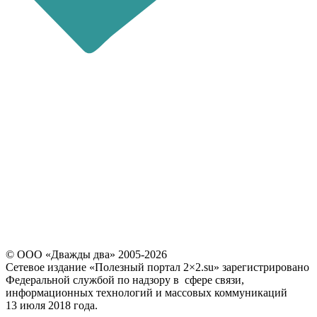
последние 4 цифры номера
звонящего являются кодом
Повторно выслать код можно через
60
© ООО «Дважды два» 2005-2026
Сетевое издание «Полезный портал 2×2.su» зарегистрировано
Федеральной службой по надзору в сфере связи,
информационных технологий и массовых коммуникаций
13 июля 2018 года.