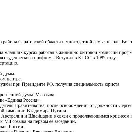
го района Саратовской области в многодетной семье. школы Вол
на младших курсах работал в жилищно-бытовой комиссии профко
я студенческого профкома. Вступил в КПСС в 1985 году.
сертацию.
й думы.
ом центре.
лужбы при Президенте РФ, получив специальность юриста.
арственной думы IV созыва.
ии «Единая Россия».
седателя Правительства, после освобождения от должности Серге
ьной кампании Владимира Путина.
, Австралии и Швейцарии в связи с продолжающимся кризисом 
ы VII созыва на первом её заседании.
иков России.
едателя Госдумы Вячеслава Володина.