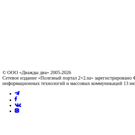
последние 4 цифры номера звоняще
Повторно выслать код можно через
60
© ООО «Дважды два» 2005-2026
Сетевое издание «Полезный портал 2×2.su» зарегистрировано 
информационных технологий и массовых коммуникаций 13 июл