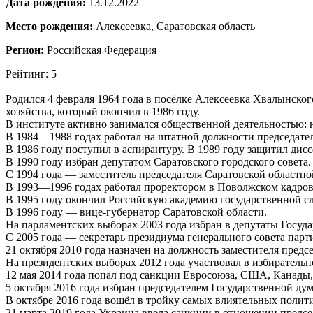
Дата рождения:
13.12.2022
Место рождения:
Алексеевка, Саратовская область
Регион:
Российская Федерация
Рейтинг: 5
Родился 4 февраля 1964 года в посёлке Алексеевка Хвалынско
хозяйства, который окончил в 1986 году.
В институте активно занимался общественной деятельностью: 
В 1984—1988 годах работал на штатной должности председател
В 1986 году поступил в аспирантуру. В 1989 году защитил дис
В 1990 году избран депутатом Саратовского городского совета.
С 1994 года — заместитель председателя Саратовской областно
В 1993—1996 годах работал проректором в Поволжском кадров
В 1995 году окончил Российскую академию государственной с
В 1996 году — вице-губернатор Саратовской области.
На парламентских выборах 2003 года избран в депутаты Госуд
С 2005 года — секретарь президиума генерального совета парт
21 октября 2010 года назначен на должность заместителя пред
На президентских выборах 2012 года участвовал в избирател
12 мая 2014 года попал под санкции Евросоюза, США, Канады
5 октября 2016 года избран председателем Государственной дум
В октябре 2016 года вошёл в тройку самых влиятельных полит
21 марта 2019 года Украина ввела санкции в отношении предс