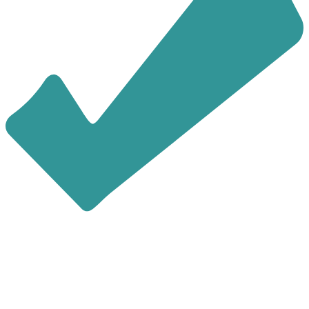
последние 4 цифры номера
звонящего являются кодом