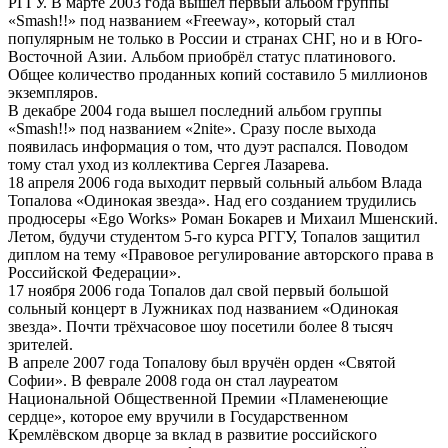
РГГУ. В марте 2003 года вышел первый альбом группы
«Smash!!» под названием «Freeway», который стал
популярным не только в России и странах СНГ, но и в Юго-
Восточной Азии. Альбом приобрёл статус платинового.
Общее количество проданных копий составило 5 миллионов
экземпляров.
В декабре 2004 года вышел последний альбом группы
«Smash!!» под названием «2nite». Сразу после выхода
появилась информация о том, что дуэт распался. Поводом
тому стал уход из коллектива Сергея Лазарева.
18 апреля 2006 года выходит первый сольный альбом Влада
Топалова «Одинокая звезда». Над его созданием трудились
продюсеры «Ego Works» Роман Бокарев и Михаил Мшенский.
Летом, будучи студентом 5-го курса РГГУ, Топалов защитил
диплом на тему «Правовое регулирование авторского права в
Российской Федерации».
17 ноября 2006 года Топалов дал свой первый большой
сольный концерт в Лужниках под названием «Одинокая
звезда». Почти трёхчасовое шоу посетили более 8 тысяч
зрителей.
В апреле 2007 года Топалову был вручён орден «Святой
Софии». В феврале 2008 года он стал лауреатом
Национальной Общественной Премии «Пламенеющие
сердце», которое ему вручили в Государственном
Кремлёвском дворце за вклад в развитие российского