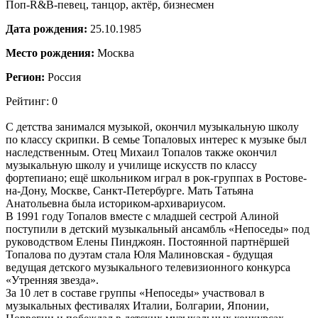
Поп-R&B-певец, танцор, актёр, бизнесмен
Дата рождения:
25.10.1985
Место рождения:
Москва
Регион:
Россия
Рейтинг: 0
С детства занимался музыкой, окончил музыкальную школу
по классу скрипки. В семье Топаловых интерес к музыке был
наследственным. Отец Михаил Топалов также окончил
музыкальную школу и училище искусств по классу
фортепиано; ещё школьником играл в рок-группах в Ростове-
на-Дону, Москве, Санкт-Петербурге. Мать Татьяна
Анатольевна была историком-архивариусом.
В 1991 году Топалов вместе с младшей сестрой Алиной
поступили в детский музыкальный ансамбль «Непоседы» под
руководством Елены Пинджоян. Постоянной партнёршей
Топалова по дуэтам стала Юля Малиновская - будущая
ведущая детского музыкального телевизионного конкурса
«Утренняя звезда».
За 10 лет в составе группы «Непоседы» участвовал в
музыкальных фестивалях Италии, Болгарии, Японии,