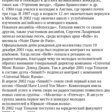
Норвегии и побеждал в детских музыкальных конкурсах,
таких как «Утренняя звезда», «Браво Брависсимо» и др.
С 1994 года учился в колледже в Англии, где провёл почти
три года. В 1997 году в возрасте 12 лет окончательно вернулся
в Москву. В 2002 году окончил школу с углублённым
изучением английского и немецкого языков.
Покинув ансамбль «Непоседы», Топалов вместе со своим
другом, также участником ансамбля, Сергеем Лазаревым
записал несколько песен, среди которых ария «Belle» из
мюзикла «Notre Dame de Paris».
Официальным днём рождения для коллектива стало 19
декабря 2001 года, когда был подписан контракт на записи
альбомов. Тогда песня «Belle» попала в ротацию на
радиостанцию, благодаря чему на молодых исполнителей
обратил внимание генеральный директор компании «Universal
Music Russia» Дэвид Джанк. Так в декабре 2001 года Топалов
в составе дуэта «Smash!!» подписал контракт с компанией
«Universal Music Russia».
В апреле 2002 года «Smash!!» сняли свой первый клип на
песню «Should Have Loved You More». Композиция имела
большой успех и очень скоро на радиостанциях появились два
новых сингла группы – «Молитва» и «Freeway». В августе
группа заняла первое место в конкурсе молодых
исполнителей в Юрмале «Новая волна».
В 2002 году Топалов поступил на юридический факультет