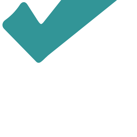
последние 4 цифры номера
звонящего являются кодом
Повторно выслать код можно через
60