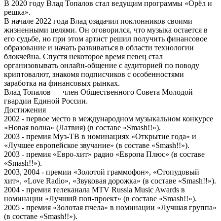
В 2020 году Влад Топалов стал ведущим программы «Орёл и
решка».
В начале 2022 года Влад озадачил поклонников своими
жизненными целями. Он оговорился, что музыка остается в
его судьбе, но при этом артист решил получить финансовое
образование и начать развиваться в области технологии
блокчейна. Спустя некоторое время певец стал
организовывать онлайн-общение с аудиторией по поводу
криптовалют, знакомя подписчиков с особенностями
заработка на финансовых рынках.
Влад Топалов — член Общественного Совета Молодой
гвардии Единой России.
Достижения
2002 - первое место в международном музыкальном конкурсе
«Новая волна» (Латвия) (в составе «Smash!!»).
2003 - премия Муз-ТВ в номинациях «Открытие года» и
«Лучшее европейское звучание» (в составе «Smash!!»).
2003 - премия «Евро-хит» радио «Европа Плюс» (в составе
«Smash!!»).
2003, 2004 - премии «Золотой граммофон», «Стопудовый
хит», «Love Radio», «Звуковая дорожка» (в составе «Smash!!»).
2004 - премия телеканала MTV Russia Music Awards в
номинации «Лучший поп-проект» (в составе «Smash!!»).
2005 - премия «Золотая пчела» в номинации «Лучшая группа»
(в составе «Smash!!»).