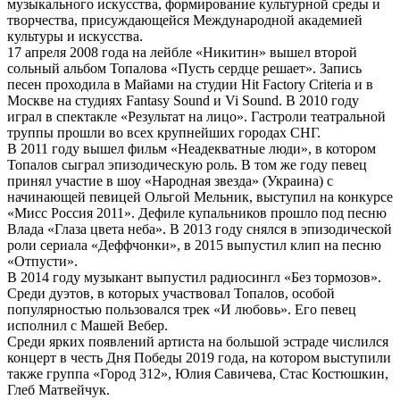
музыкального искусства, формирование культурной среды и
творчества, присуждающейся Международной академией
культуры и искусства.
17 апреля 2008 года на лейбле «Никитин» вышел второй
сольный альбом Топалова «Пусть сердце решает». Запись
песен проходила в Майами на студии Hit Factory Criteria и в
Москве на студиях Fantasy Sound и Vi Sound. В 2010 году
играл в спектакле «Результат на лицо». Гастроли театральной
труппы прошли во всех крупнейших городах СНГ.
В 2011 году вышел фильм «Неадекватные люди», в котором
Топалов сыграл эпизодическую роль. В том же году певец
принял участие в шоу «Народная звезда» (Украина) с
начинающей певицей Ольгой Мельник, выступил на конкурсе
«Мисс Россия 2011». Дефиле купальников прошло под песню
Влада «Глаза цвета неба». В 2013 году снялся в эпизодической
роли сериала «Деффчонки», в 2015 выпустил клип на песню
«Отпусти».
В 2014 году музыкант выпустил радиосингл «Без тормозов».
Среди дуэтов, в которых участвовал Топалов, особой
популярностью пользовался трек «И любовь». Его певец
исполнил с Машей Вебер.
Среди ярких появлений артиста на большой эстраде числился
концерт в честь Дня Победы 2019 года, на котором выступили
также группа «Город 312», Юлия Савичева, Стас Костюшкин,
Глеб Матвейчук.