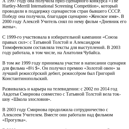
А 1997 году она получила приз сценарного конкурса «The
Hartley-Merrill International Screening Competition», который
проводили в поддержку сценаристов стран бывшего СССР.
Победу она получила, благодаря сценарию «Женское имя». В
2000 году Алексей Учитель снял по нему фильм «Дневник его
жены».
С 1999-го участвовала в избирательной кампании «Союза
правых сил»: с Татьяной Толстой и Александром
Тимофеевским составляла тексты для выступлений. В 2003
году работала, в том числе, на Анатолия Чубайса.
В том же 1999 году принимала участие в написании сценария
для фильма «8½ $». Он получил премию «Золотой овен» за
лучший режиссёрский дебют, режиссёром был Григорий
Константинопольский.
Развивалась и карьера на телевидении: с 2002 по 2014 год
Авдотья Смирнова совместно с Татьяной Толстой вела ток-
шоу «Школа злословия».
В 2003 году Смирнова продолжила сотрудничество с
Алексеем Учителем. Вместе они работали над фильмом
«Прогулка».