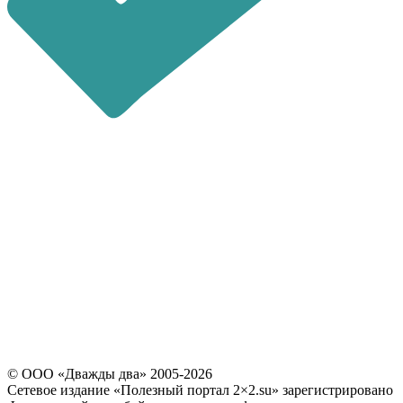
последние 4 цифры номера
звонящего являются кодом
Повторно выслать код можно через
60
© ООО «Дважды два» 2005-2026
Сетевое издание «Полезный портал 2×2.su» зарегистрировано