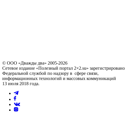
последние 4 цифры номера
звонящего являются кодом
Повторно выслать код можно через
60
© ООО «Дважды два» 2005-2026
Сетевое издание «Полезный портал 2×2.su» зарегистрировано
Федеральной службой по надзору в сфере связи,
информационных технологий и массовых коммуникаций
13 июля 2018 года.