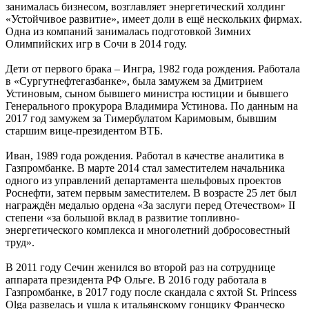
занималась бизнесом, возглавляет энергетический холдинг
«Устойчивое развитие», имеет доли в ещё нескольких фирмах.
Одна из компаний занималась подготовкой Зимних
Олимпийских игр в Сочи в 2014 году.
Дети от первого брака – Ингра, 1982 года рождения. Работала
в «Сургутнефтегазбанке», была замужем за Дмитрием
Устиновым, сыном бывшего министра юстиции и бывшего
Генерального прокурора Владимира Устинова. По данным на
2017 год замужем за Тимербулатом Каримовым, бывшим
старшим вице-президентом ВТБ.
Иван, 1989 года рождения. Работал в качестве аналитика в
Газпромбанке. В марте 2014 стал заместителем начальника
одного из управлений департамента шельфовых проектов
Роснефти, затем первым заместителем. В возрасте 25 лет был
награждён медалью ордена «За заслуги перед Отечеством» II
степени «за большой вклад в развитие топливно-
энергетического комплекса и многолетний добросовестный
труд».
В 2011 году Сечин женился во второй раз на сотруднице
аппарата президента РФ Ольге. В 2016 году работала в
Газпромбанке, в 2017 году после скандала с яхтой St. Princess
Olga развелась и ушла к итальянскому гонщику Франческо