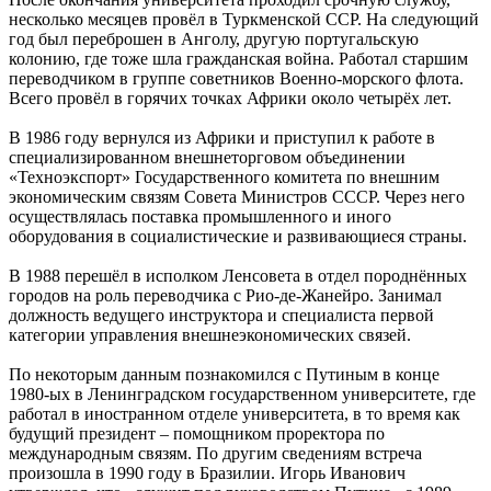
несколько месяцев провёл в Туркменской ССР. На следующий
год был переброшен в Анголу, другую португальскую
колонию, где тоже шла гражданская война. Работал старшим
переводчиком в группе советников Военно-морского флота.
Всего провёл в горячих точках Африки около четырёх лет.
В 1986 году вернулся из Африки и приступил к работе в
специализированном внешнеторговом объединении
«Техноэкспорт» Государственного комитета по внешним
экономическим связям Совета Министров СССР. Через него
осуществлялась поставка промышленного и иного
оборудования в социалистические и развивающиеся страны.
В 1988 перешёл в исполком Ленсовета в отдел породнённых
городов на роль переводчика с Рио-де-Жанейро. Занимал
должность ведущего инструктора и специалиста первой
категории управления внешнеэкономических связей.
По некоторым данным познакомился с Путиным в конце
1980-ых в Ленинградском государственном университете, где
работал в иностранном отделе университета, в то время как
будущий президент – помощником проректора по
международным связям. По другим сведениям встреча
произошла в 1990 году в Бразилии. Игорь Иванович