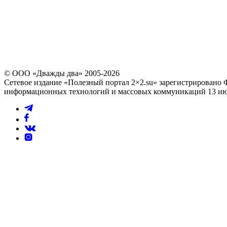
последние 4 цифры номера звоняще
Повторно выслать код можно через
60
© ООО «Дважды два» 2005-2026
Сетевое издание «Полезный портал 2×2.su» зарегистрировано 
информационных технологий и массовых коммуникаций 13 июл