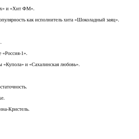
ых» и «Хит ФМ».
популярность как исполнитель хита «Шоколадный заяц».
.
е «Россия-1».
ы «Купола» и «Сахалинская любовь».
статочность.
ке.
ина-Кристель.