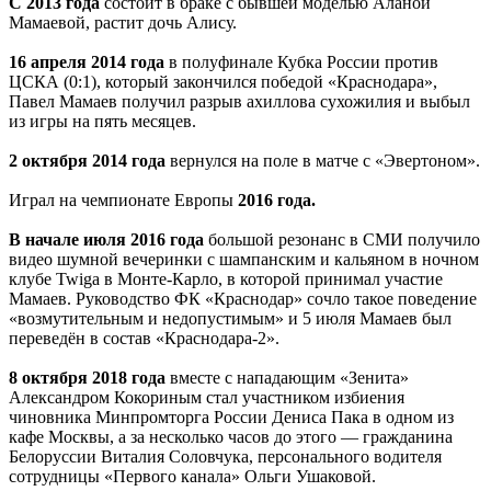
С 2013 года
состоит в браке с бывшей моделью Аланой
Мамаевой, растит дочь Алису.
16 апреля 2014 года
в полуфинале Кубка России против
ЦСКА (0:1), который закончился победой «Краснодара»,
Павел Мамаев получил разрыв ахиллова сухожилия и выбыл
из игры на пять месяцев.
2 октября 2014 года
вернулся на поле в матче с «Эвертоном».
Играл на чемпионате Европы
2016 года.
В начале июля 2016 года
большой резонанс в СМИ получило
видео шумной вечеринки с шампанским и кальяном в ночном
клубе Twiga в Монте-Карло, в которой принимал участие
Мамаев. Руководство ФК «Краснодар» сочло такое поведение
«возмутительным и недопустимым» и 5 июля Мамаев был
переведён в состав «Краснодара-2».
8 октября 2018 года
вместе с нападающим «Зенита»
Александром Кокориным стал участником избиения
чиновника Минпромторга России Дениса Пака в одном из
кафе Москвы, а за несколько часов до этого — гражданина
Белоруссии Виталия Соловчука, персонального водителя
сотрудницы «Первого канала» Ольги Ушаковой.