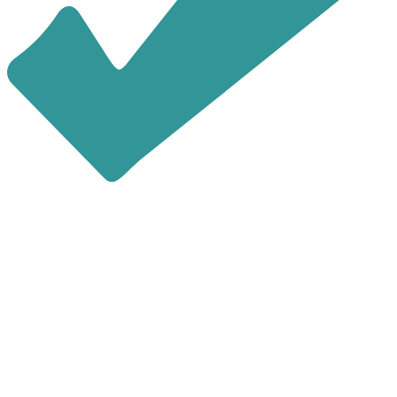
последние 4 цифры номера
звонящего являются кодом
Повторно выслать код можно через
60