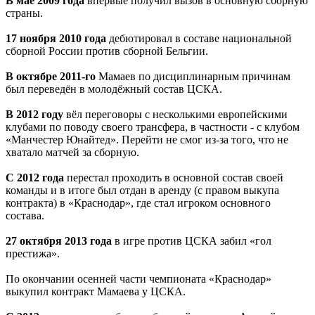
В мае 2009 года
впервые получил вызов в основную сборную
страны.
17 ноября 2010 года
дебютировал в составе национальной
сборной России против сборной Бельгии.
В октябре 2011-го
Мамаев по дисциплинарным причинам
был переведён в молодёжный состав ЦСКА.
В 2012 году
вёл переговоры с несколькими европейскими
клубами по поводу своего трансфера, в частности - с клубом
«Манчестер Юнайтед». Перейти не смог из-за того, что не
хватало матчей за сборную.
С 2012 года
перестал проходить в основной состав своей
команды и в итоге был отдан в аренду (с правом выкупа
контракта) в «Краснодар», где стал игроком основного
состава.
27 октября 2013 года
в игре против ЦСКА забил «гол
престижа».
По окончании осенней части чемпионата «Краснодар»
выкупил контракт Мамаева у ЦСКА.