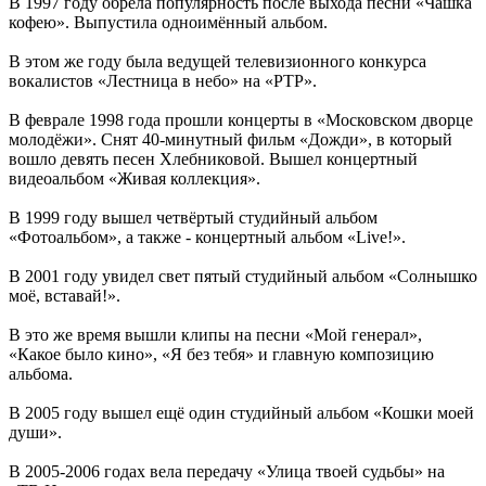
В 1997 году обрела популярность после выхода песни «Чашка
кофею». Выпустила одноимённый альбом.
В этом же году была ведущей телевизионного конкурса
вокалистов «Лестница в небо» на «РТР».
В феврале 1998 года прошли концерты в «Московском дворце
молодёжи». Снят 40-минутный фильм «Дожди», в который
вошло девять песен Хлебниковой. Вышел концертный
видеоальбом «Живая коллекция».
В 1999 году вышел четвёртый студийный альбом
«Фотоальбом», а также - концертный альбом «Live!».
В 2001 году увидел свет пятый студийный альбом «Солнышко
моё, вставай!».
В это же время вышли клипы на песни «Мой генерал»,
«Какое было кино», «Я без тебя» и главную композицию
альбома.
В 2005 году вышел ещё один студийный альбом «Кошки моей
души».
В 2005-2006 годах вела передачу «Улица твоей судьбы» на