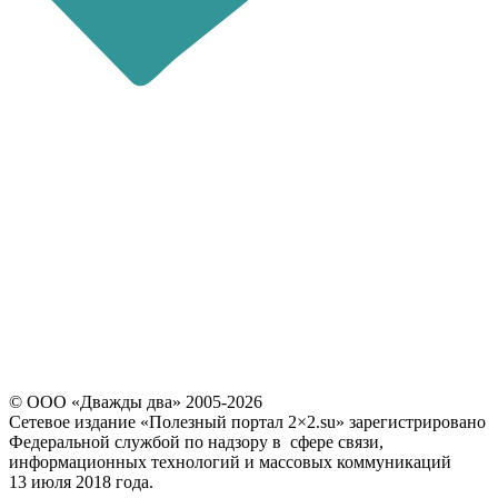
последние 4 цифры номера
звонящего являются кодом
Повторно выслать код можно через
60
© ООО «Дважды два» 2005-2026
Сетевое издание «Полезный портал 2×2.su» зарегистрировано
Федеральной службой по надзору в сфере связи,
информационных технологий и массовых коммуникаций
13 июля 2018 года.