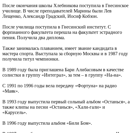
После окончания школы Хлебникова поступила в Гнесинское
училище. В числе преподавателей Марины были Лев
Лещенко, Александр Градский, Иосиф Кобзон.
После училища поступила в Гнесинский институт. С
форпианного факультета перешла на факультет эстрадного
пения. Получила два диплома.
Также занималась плаванием, имеет звание кандидата в
мастера спорта. Выступала за сборную Москвы и в 1987 году
получила титул чемпионки.
В 1989 году была приглашена Бари Алибасовым в качестве
солистки в группу «Интеграл», за тем – в группу «На-на».
С 1991 по 1996 годы вела передачу «Фортуна» на радио
«Маяк».
В 1993 году выпустила первый сольный альбом «Останься», а
также клипы на песни «Останься», «Хали-гали» и
«Карусель».
В 1996 году выпустила альбом «Били Бом».