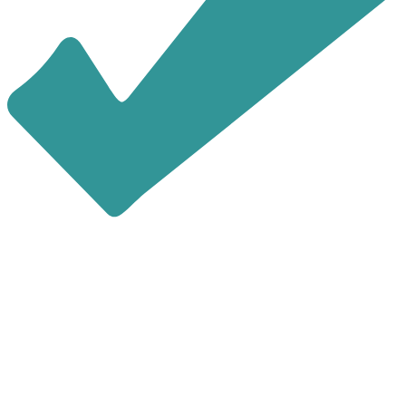
последние 4 цифры номера
звонящего являются кодом