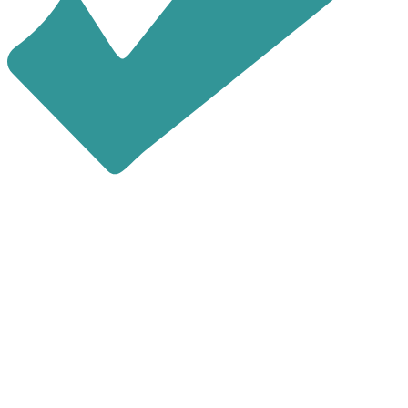
последние 4 цифры номера
звонящего являются кодом
Повторно выслать код можно через
60