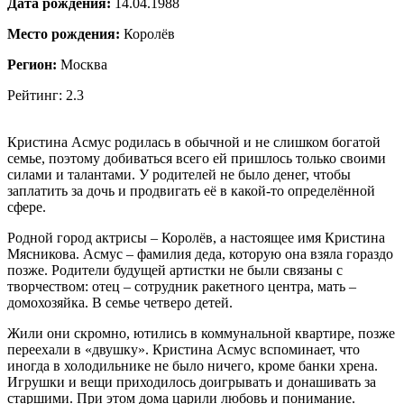
Дата рождения:
14.04.1988
Место рождения:
Королёв
Регион:
Москва
Рейтинг: 2.3
Кристина Асмус родилась в обычной и не слишком богатой
семье, поэтому добиваться всего ей пришлось только своими
силами и талантами. У родителей не было денег, чтобы
заплатить за дочь и продвигать её в какой-то определённой
сфере.
Родной город актрисы – Королёв, а настоящее имя Кристина
Мясникова. Асмус – фамилия деда, которую она взяла гораздо
позже. Родители будущей артистки не были связаны с
творчеством: отец – сотрудник ракетного центра, мать –
домохозяйка. В семье четверо детей.
Жили они скромно, ютились в коммунальной квартире, позже
переехали в «двушку». Кристина Асмус вспоминает, что
иногда в холодильнике не было ничего, кроме банки хрена.
Игрушки и вещи приходилось доигрывать и донашивать за
старшими. При этом дома царили любовь и понимание.