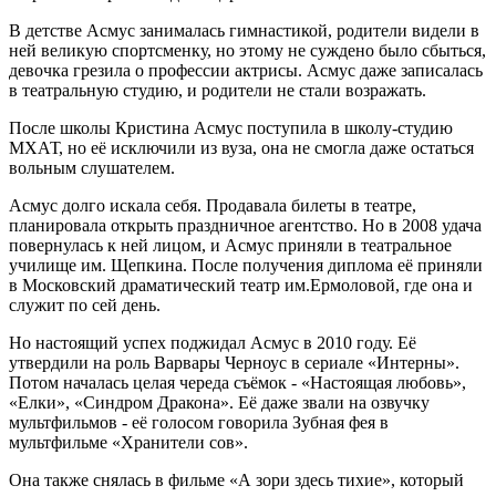
В детстве Асмус занималась гимнастикой, родители видели в
ней великую спортсменку, но этому не суждено было сбыться,
девочка грезила о профессии актрисы. Асмус даже записалась
в театральную студию, и родители не стали возражать.
После школы Кристина Асмус поступила в школу-студию
МХАТ, но её исключили из вуза, она не смогла даже остаться
вольным слушателем.
Асмус долго искала себя. Продавала билеты в театре,
планировала открыть праздничное агентство. Но в 2008 удача
повернулась к ней лицом, и Асмус приняли в театральное
училище им. Щепкина. После получения диплома её приняли
в Московский драматический театр им.Ермоловой, где она и
служит по сей день.
Но настоящий успех поджидал Асмус в 2010 году. Её
утвердили на роль Варвары Черноус в сериале «Интерны».
Потом началась целая череда съёмок - «Настоящая любовь»,
«Елки», «Синдром Дракона». Её даже звали на озвучку
мультфильмов - её голосом говорила Зубная фея в
мультфильме «Хранители сов».
Она также снялась в фильме «А зори здесь тихие», который