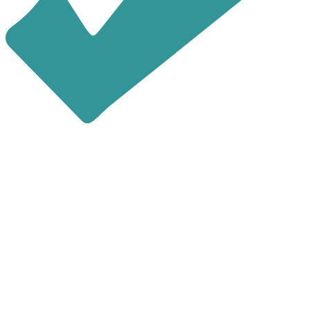
последние 4 цифры номера
звонящего являются кодом
Повторно выслать код можно через
60