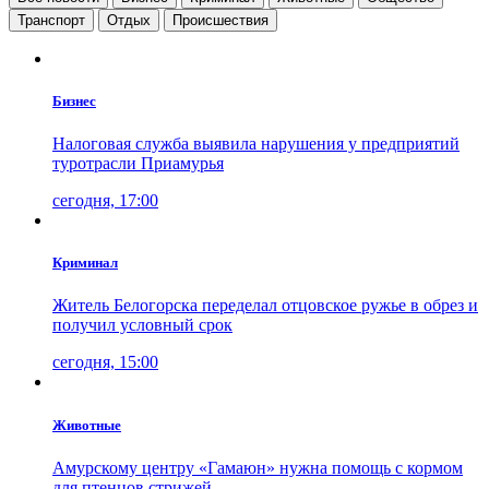
Транспорт
Отдых
Проиcшествия
Бизнес
Налоговая служба выявила нарушения у предприятий
туротрасли Приамурья
сегодня, 17:00
Криминал
Житель Белогорска переделал отцовское ружье в обрез и
получил условный срок
сегодня, 15:00
Животные
Амурскому центру «Гамаюн» нужна помощь с кормом
для птенцов стрижей