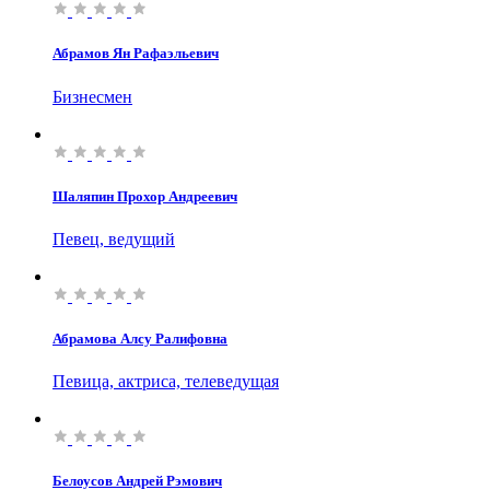
Абрамов Ян Рафаэльевич
Бизнесмен
Шаляпин Прохор Андреевич
Певец, ведущий
Абрамова Алсу Ралифовна
Певица, актриса, телеведущая
Белоусов Андрей Рэмович