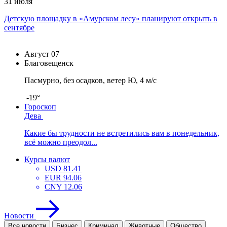
31 июля
Детскую площадку в «Амурском лесу» планируют открыть в
сентябре
Август
07
Благовещенск
Пасмурно, без осадков, ветер Ю, 4 м/с
-19°
Гороскоп
Дева
Какие бы трудности не встретились вам в понедельник,
всё можно преодол...
Курсы валют
USD
81.41
EUR
94.06
CNY
12.06
Новости
Все новости
Бизнес
Криминал
Животные
Общество