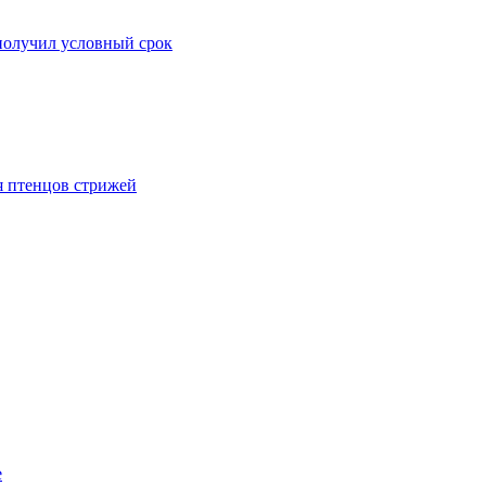
 получил условный срок
я птенцов стрижей
е