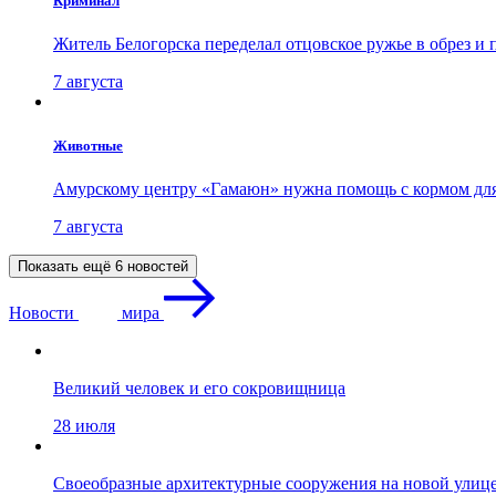
Криминал
Житель Белогорска переделал отцовское ружье в обрез и
7 августа
Животные
Амурскому центру «Гамаюн» нужна помощь с кормом дл
7 августа
Показать ещё 6 новостей
Новости
мира
Великий человек и его сокровищница
28 июля
Своеобразные архитектурные сооружения на новой улиц