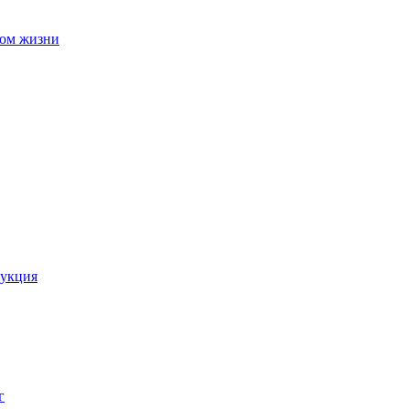
вом жизни
рукция
г