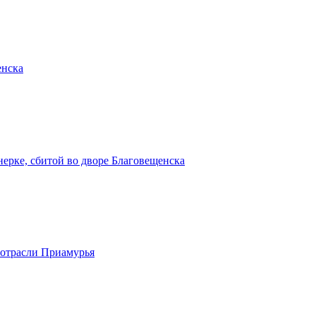
енска
ерке, сбитой во дворе Благовещенска
ротрасли Приамурья