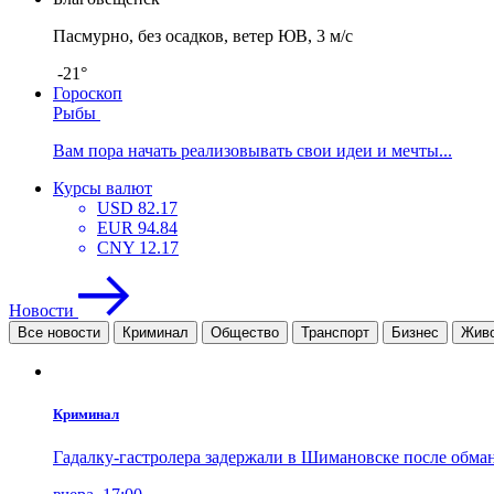
Пасмурно, без осадков, ветер ЮВ, 3 м/с
-21°
Гороскоп
Рыбы
Вам пора начать реализовывать свои идеи и мечты...
Курсы валют
USD
82.17
EUR
94.84
CNY
12.17
Новости
Все новости
Криминал
Общество
Транспорт
Бизнес
Жив
Криминал
Гадалку-гастролера задержали в Шимановске после обман