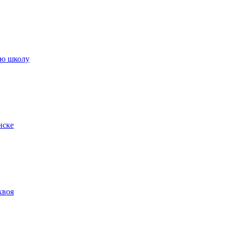
ую школу
нске
хвоя