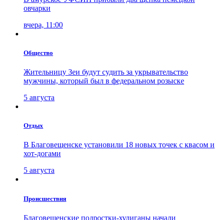
овчарки
вчера, 11:00
Общество
Жительницу Зеи будут судить за укрывательство
мужчины, который был в федеральном розыске
5 августа
Отдых
В Благовещенске установили 18 новых точек с квасом и
хот-догами
5 августа
Проиcшествия
Благовещенские подростки-хулиганы начали