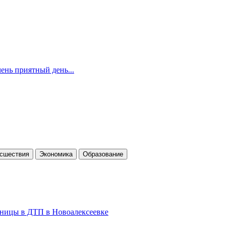
ень приятный день...
cшествия
Экономика
Образование
льницы в ДТП в Новоалексеевке