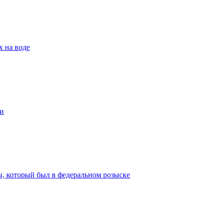
х на воде
и
ы, который был в федеральном розыске