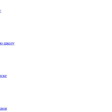
г
ую школу
нске
хвоя