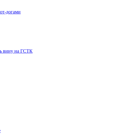
хот-догами
ть вину на ГСТК
е