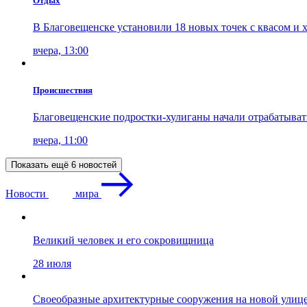
Отдых
В Благовещенске установили 18 новых точек с квасом и 
вчера, 13:00
Проиcшествия
Благовещенские подростки-хулиганы начали отрабатыва
вчера, 11:00
Показать ещё 6 новостей
Новости
мира
Великий человек и его сокровищница
28 июля
Своеобразные архитектурные сооружения на новой улиц