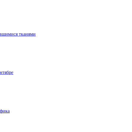
ившимися тканями
нтябре
афика