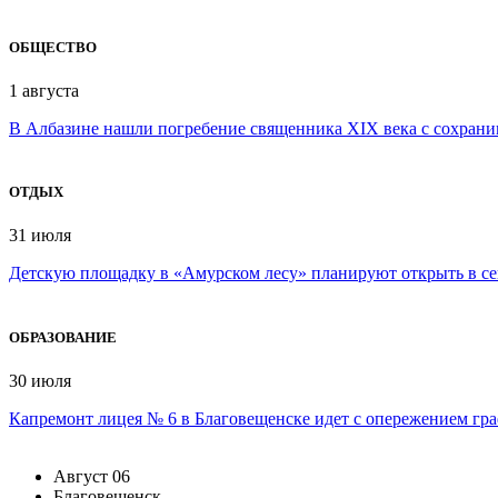
ОБЩЕСТВО
1 августа
В Албазине нашли погребение священника XIX века с сохран
ОТДЫХ
31 июля
Детскую площадку в «Амурском лесу» планируют открыть в се
ОБРАЗОВАНИЕ
30 июля
Капремонт лицея № 6 в Благовещенске идет с опережением гр
Август
06
Благовещенск