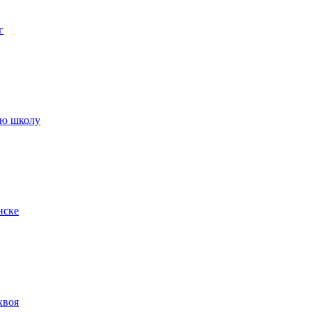
г
ую школу
нске
хвоя