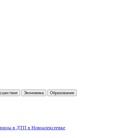
cшествия
Экономика
Образование
льницы в ДТП в Новоалексеевке