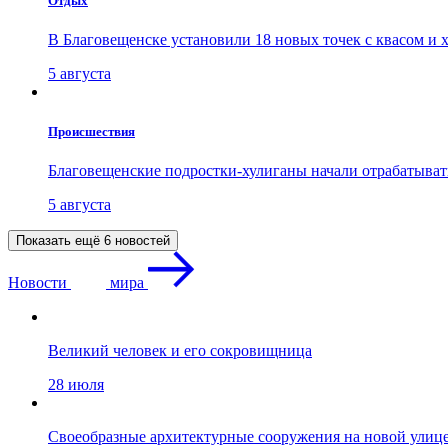
Отдых
В Благовещенске установили 18 новых точек с квасом и 
5 августа
Проиcшествия
Благовещенские подростки-хулиганы начали отрабатыва
5 августа
Показать ещё 6 новостей
Новости
мира
Великий человек и его сокровищница
28 июля
Своеобразные архитектурные сооружения на новой улиц