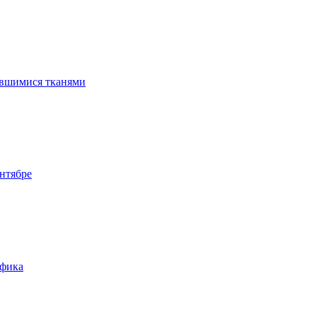
ившимися тканями
нтябре
афика