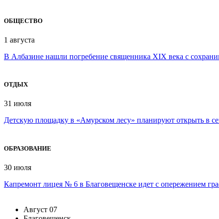
ОБЩЕСТВО
1 августа
В Албазине нашли погребение священника XIX века с сохран
ОТДЫХ
31 июля
Детскую площадку в «Амурском лесу» планируют открыть в се
ОБРАЗОВАНИЕ
30 июля
Капремонт лицея № 6 в Благовещенске идет с опережением гр
Август
07
Благовещенск