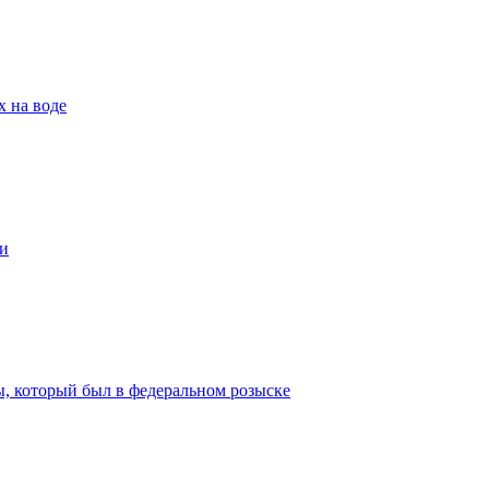
х на воде
и
ы, который был в федеральном розыске