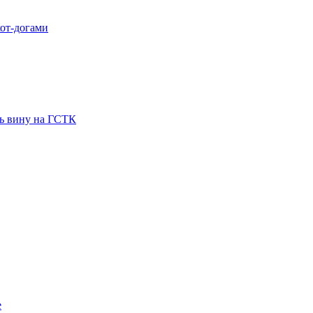
хот-догами
ть вину на ГСТК
е