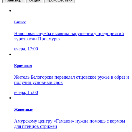
Транспорт
Отдых
Проиcшествия
Бизнес
Налоговая служба выявила нарушения у предприятий
туротрасли Приамурья
вчера, 17:00
Криминал
Житель Белогорска переделал отцовское ружье в обрез и
получил условный срок
вчера, 15:00
Животные
Амурскому центру «Гамаюн» нужна помощь с кормом
для птенцов стрижей