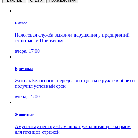
Транспорт
Отдых
Проиcшествия
Бизнес
Налоговая служба выявила нарушения у предприятий
туротрасли Приамурья
вчера, 17:00
Криминал
Житель Белогорска переделал отцовское ружье в обрез и
получил условный срок
вчера, 15:00
Животные
Амурскому центру «Гамаюн» нужна помощь с кормом
для птенцов стрижей