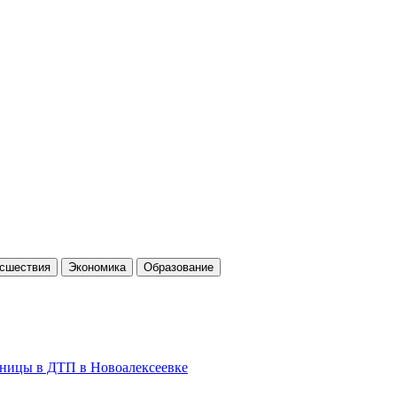
cшествия
Экономика
Образование
льницы в ДТП в Новоалексеевке