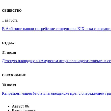
ОБЩЕСТВО
1 августа
В Албазине нашли погребение священника XIX века с сохран
ОТДЫХ
31 июля
Детскую площадку в «Амурском лесу» планируют открыть в се
ОБРАЗОВАНИЕ
30 июля
Капремонт лицея № 6 в Благовещенске идет с опережением гр
Август
06
Благовещенск