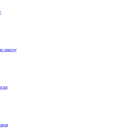
г
ую школу
нске
хвоя