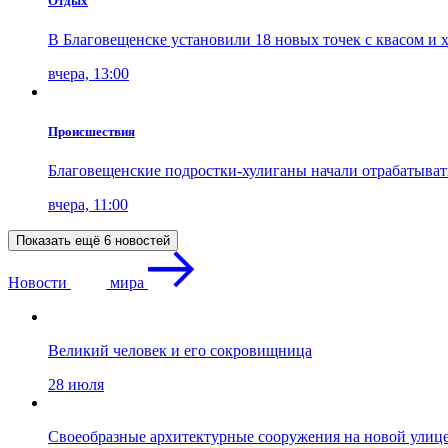
Отдых
В Благовещенске установили 18 новых точек с квасом и 
вчера, 13:00
Проиcшествия
Благовещенские подростки-хулиганы начали отрабатыва
вчера, 11:00
Показать ещё 6 новостей
Новости
мира
Великий человек и его сокровищница
28 июля
Своеобразные архитектурные сооружения на новой улиц