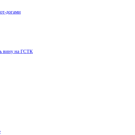
хот-догами
ть вину на ГСТК
е