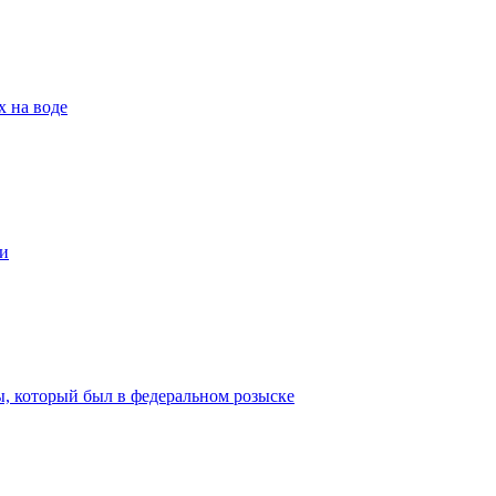
х на воде
и
ы, который был в федеральном розыске