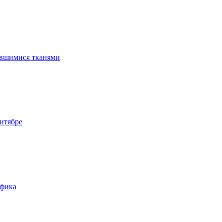
ившимися тканями
нтябре
афика