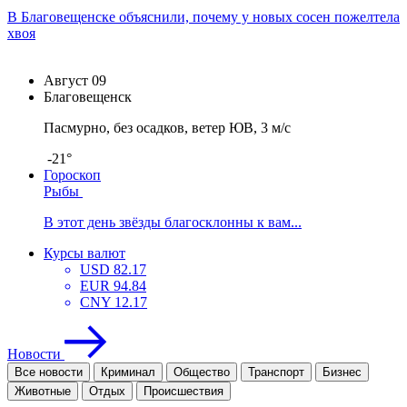
В Благовещенске объяснили, почему у новых сосен пожелтела
хвоя
Август
09
Благовещенск
Пасмурно, без осадков, ветер ЮВ, 3 м/с
-21°
Гороскоп
Рыбы
В этот день звёзды благосклонны к вам...
Курсы валют
USD
82.17
EUR
94.84
CNY
12.17
Новости
Все новости
Криминал
Общество
Транспорт
Бизнес
Животные
Отдых
Проиcшествия