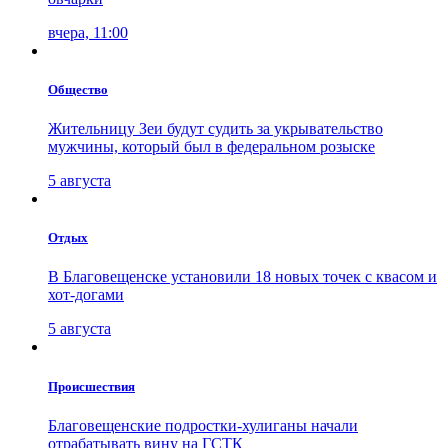
вчера, 11:00
Общество
Жительницу Зеи будут судить за укрывательство
мужчины, который был в федеральном розыске
5 августа
Отдых
В Благовещенске установили 18 новых точек с квасом и
хот-догами
5 августа
Проиcшествия
Благовещенские подростки-хулиганы начали
отрабатывать вину на ГСТК