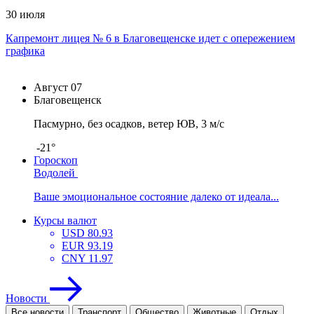
30 июля
Капремонт лицея № 6 в Благовещенске идет с опережением
графика
Август
07
Благовещенск
Пасмурно, без осадков, ветер ЮВ, 3 м/с
-21°
Гороскоп
Водолей
Ваше эмоциональное состояние далеко от идеала...
Курсы валют
USD
80.93
EUR
93.19
CNY
11.97
Новости
Все новости
Транспорт
Общество
Животные
Отдых