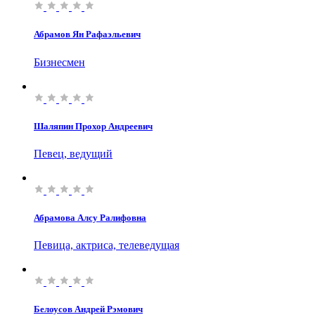
Абрамов Ян Рафаэльевич
Бизнесмен
Шаляпин Прохор Андреевич
Певец, ведущий
Абрамова Алсу Ралифовна
Певица, актриса, телеведущая
Белоусов Андрей Рэмович