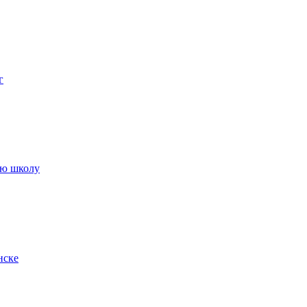
г
ую школу
нске