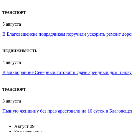
ТРАНСПОРТ
5 августа
В Благовещенске подрядчикам поручили ускорить ремонт доро
НЕДВИЖИМОСТЬ
4 августа
В микрорайоне Северный готовят к сдаче арендный дом и нов
ТРАНСПОРТ
3 августа
Пьяную женщину без прав арестовали на 10 суток в Благовеще
Август
09
Благовещенск