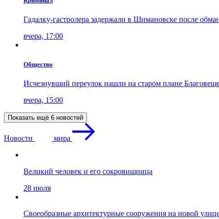
Криминал
Гадалку-гастролера задержали в Шимановске после обман
вчера, 17:00
Общество
Исчезнувший переулок нашли на старом плане Благовещ
вчера, 15:00
Показать ещё 6 новостей
Новости
мира
Великий человек и его сокровищница
28 июля
Своеобразные архитектурные сооружения на новой улиц