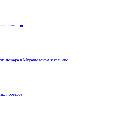
одоснабжения
сле пожара в Муравьевском заказнике
ных проездов