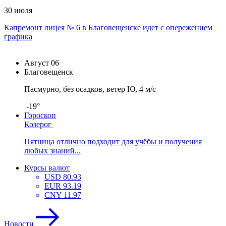
30 июля
Капремонт лицея № 6 в Благовещенске идет с опережением
графика
Август
06
Благовещенск
Пасмурно, без осадков, ветер Ю, 4 м/с
-19°
Гороскоп
Козерог
Пятница отлично подходит для учёбы и получения
любых знаний...
Курсы валют
USD
80.93
EUR
93.19
CNY
11.97
Новости