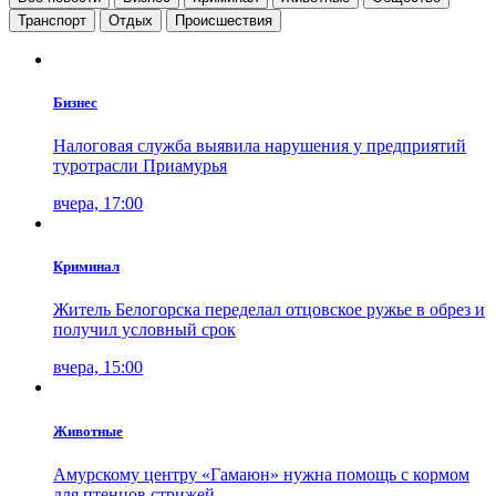
Транспорт
Отдых
Проиcшествия
Бизнес
Налоговая служба выявила нарушения у предприятий
туротрасли Приамурья
вчера, 17:00
Криминал
Житель Белогорска переделал отцовское ружье в обрез и
получил условный срок
вчера, 15:00
Животные
Амурскому центру «Гамаюн» нужна помощь с кормом
для птенцов стрижей