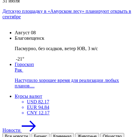
31 июля
Детскую площадку в «Амурском лесу» планируют открыть в
сентябре
Август
08
Благовещенск
Пасмурно, без осадков, ветер ЮВ, 3 м/с
-21°
Гороскоп
Рак
Наступило хорошее время для реализации любых
планов....
Курсы валют
USD
82.17
EUR
94.84
CNY
12.17
Новости
Все новости
Бизнес
Криминал
Животные
Общество