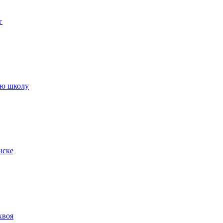
г
ую школу
нске
хвоя