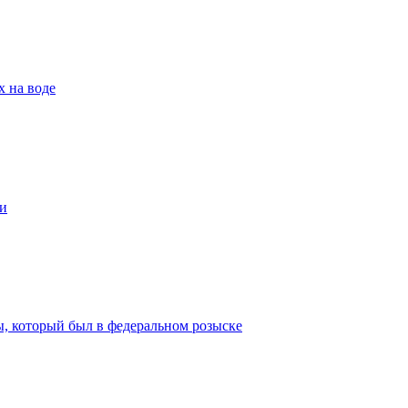
х на воде
и
ы, который был в федеральном розыске