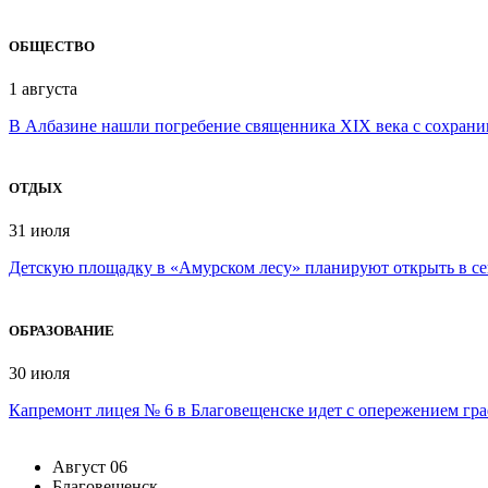
ОБЩЕСТВО
1 августа
В Албазине нашли погребение священника XIX века с сохран
ОТДЫХ
31 июля
Детскую площадку в «Амурском лесу» планируют открыть в се
ОБРАЗОВАНИЕ
30 июля
Капремонт лицея № 6 в Благовещенске идет с опережением гр
Август
06
Благовещенск