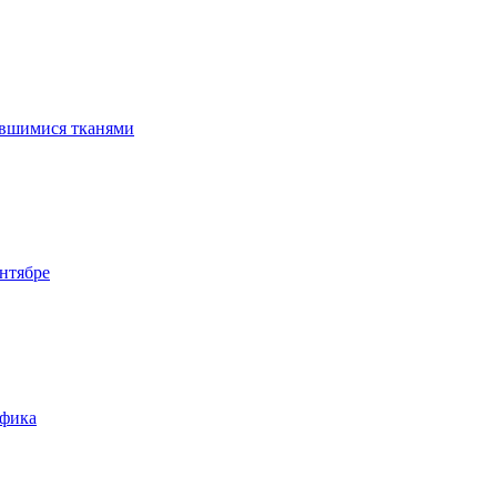
ившимися тканями
нтябре
афика