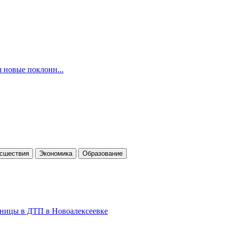
я новые поклонн...
cшествия
Экономика
Образование
льницы в ДТП в Новоалексеевке