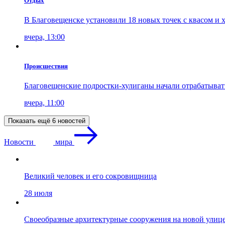
Отдых
В Благовещенске установили 18 новых точек с квасом и 
вчера, 13:00
Проиcшествия
Благовещенские подростки-хулиганы начали отрабатыва
вчера, 11:00
Показать ещё 6 новостей
Новости
мира
Великий человек и его сокровищница
28 июля
Своеобразные архитектурные сооружения на новой улиц