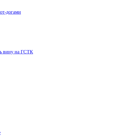
хот-догами
ть вину на ГСТК
е