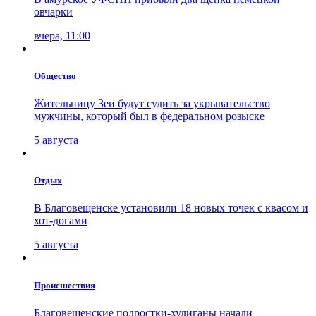
овчарки
вчера, 11:00
Общество
Жительницу Зеи будут судить за укрывательство
мужчины, который был в федеральном розыске
5 августа
Отдых
В Благовещенске установили 18 новых точек с квасом и
хот-догами
5 августа
Проиcшествия
Благовещенские подростки-хулиганы начали