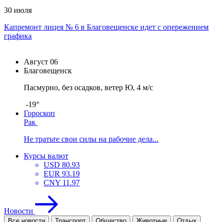
30 июля
Капремонт лицея № 6 в Благовещенске идет с опережением
графика
Август
06
Благовещенск
Пасмурно, без осадков, ветер Ю, 4 м/с
-19°
Гороскоп
Рак
Не тратьте свои силы на рабочие дела...
Курсы валют
USD
80.93
EUR
93.19
CNY
11.97
Новости
Все новости
Транспорт
Общество
Животные
Отдых