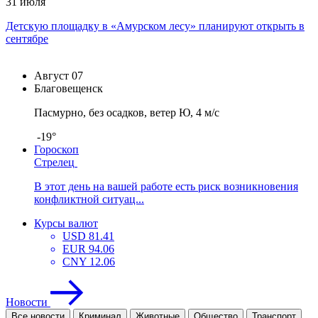
31 июля
Детскую площадку в «Амурском лесу» планируют открыть в
сентябре
Август
07
Благовещенск
Пасмурно, без осадков, ветер Ю, 4 м/с
-19°
Гороскоп
Стрелец
В этот день на вашей работе есть риск возникновения
конфликтной ситуац...
Курсы валют
USD
81.41
EUR
94.06
CNY
12.06
Новости
Все новости
Криминал
Животные
Общество
Транспорт