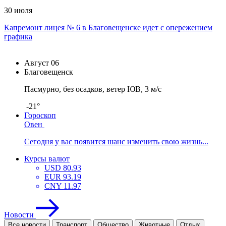
30 июля
Капремонт лицея № 6 в Благовещенске идет с опережением
графика
Август
06
Благовещенск
Пасмурно, без осадков, ветер ЮВ, 3 м/с
-21°
Гороскоп
Овен
Сегодня у вас появится шанс изменить свою жизнь...
Курсы валют
USD
80.93
EUR
93.19
CNY
11.97
Новости
Все новости
Транспорт
Общество
Животные
Отдых