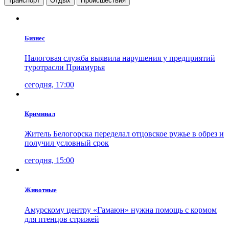
Транспорт
Отдых
Проиcшествия
Бизнес
Налоговая служба выявила нарушения у предприятий
туротрасли Приамурья
сегодня, 17:00
Криминал
Житель Белогорска переделал отцовское ружье в обрез и
получил условный срок
сегодня, 15:00
Животные
Амурскому центру «Гамаюн» нужна помощь с кормом
для птенцов стрижей