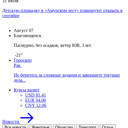
31 июля
Детскую площадку в «Амурском лесу» планируют открыть в
сентябре
Август
07
Благовещенск
Пасмурно, без осадков, ветер ЮВ, 3 м/с
-21°
Гороскоп
Рак
Не беритесь за сложные задания и завершите текущие
дела...
Курсы валют
USD
81.41
EUR
94.06
CNY
12.06
Новости
Все новости
Животные
Общество
Транспорт
Отдых