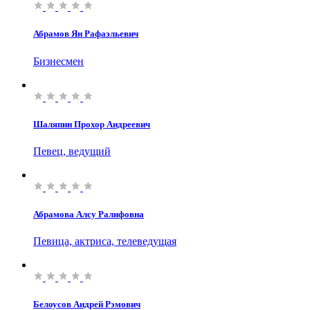
Абрамов Ян Рафаэльевич
Бизнесмен
Шаляпин Прохор Андреевич
Певец, ведущий
Абрамова Алсу Ралифовна
Певица, актриса, телеведущая
Белоусов Андрей Рэмович