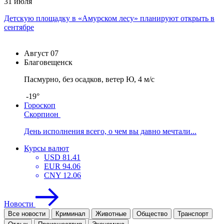
31 июля
Детскую площадку в «Амурском лесу» планируют открыть в
сентябре
Август
07
Благовещенск
Пасмурно, без осадков, ветер Ю, 4 м/с
-19°
Гороскоп
Скорпион
День исполнения всего, о чем вы давно мечтали...
Курсы валют
USD
81.41
EUR
94.06
CNY
12.06
Новости
Все новости
Криминал
Животные
Общество
Транспорт