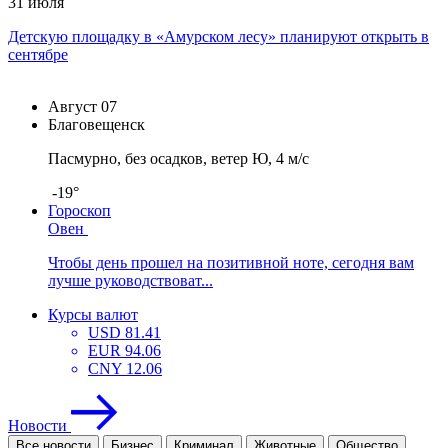
31 июля
Детскую площадку в «Амурском лесу» планируют открыть в
сентябре
Август
07
Благовещенск
Пасмурно, без осадков, ветер Ю, 4 м/с
-19°
Гороскоп
Овен
Чтобы день прошел на позитивной ноте, сегодня вам
лучше руководствоват...
Курсы валют
USD
81.41
EUR
94.06
CNY
12.06
Новости
Все новости
Бизнес
Криминал
Животные
Общество