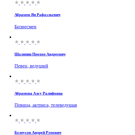
Абрамов Ян Рафаэльевич
Бизнесмен
Шаляпин Прохор Андреевич
Певец, ведущий
Абрамова Алсу Ралифовна
Певица, актриса, телеведущая
Белоусов Андрей Рэмович