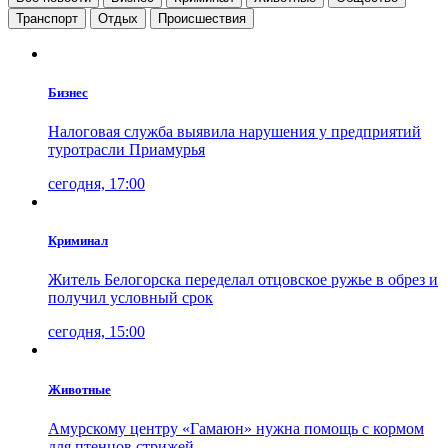
Транспорт
Отдых
Проиcшествия
Бизнес
Налоговая служба выявила нарушения у предприятий
туротрасли Приамурья
сегодня, 17:00
Криминал
Житель Белогорска переделал отцовское ружье в обрез и
получил условный срок
сегодня, 15:00
Животные
Амурскому центру «Гамаюн» нужна помощь с кормом
для птенцов стрижей