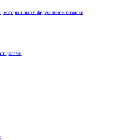
ы, который был в федеральном розыске
хот-догами
е