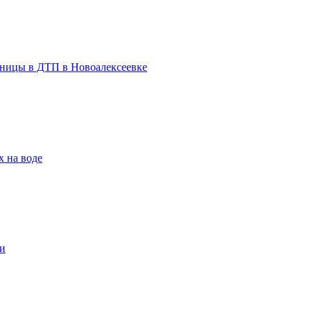
льницы в ДТП в Новоалексеевке
х на воде
и