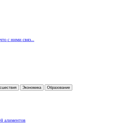
то с ними связ...
cшествия
Экономика
Образование
ей алиментов