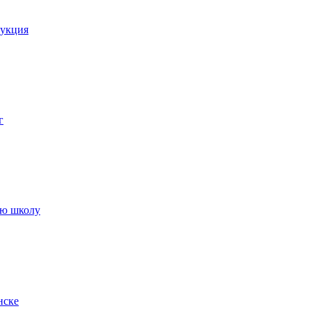
рукция
г
ую школу
нске