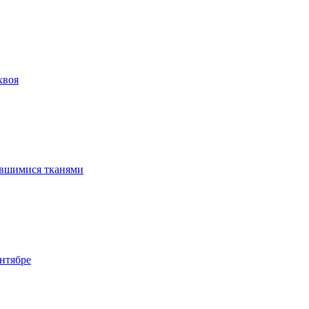
хвоя
ившимися тканями
нтябре