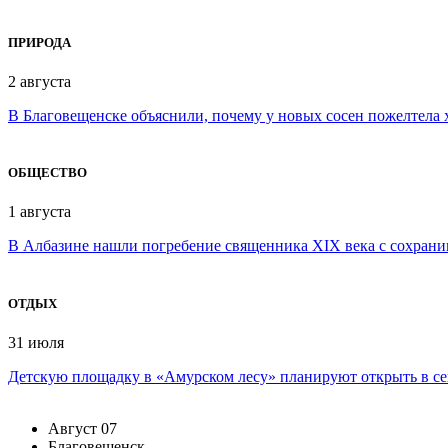
ПРИРОДА
2 августа
В Благовещенске объяснили, почему у новых сосен пожелтела 
ОБЩЕСТВО
1 августа
В Албазине нашли погребение священника XIX века с сохран
ОТДЫХ
31 июля
Детскую площадку в «Амурском лесу» планируют открыть в се
Август
07
Благовещенск