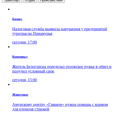
Транспорт
Отдых
Проиcшествия
Бизнес
Налоговая служба выявила нарушения у предприятий
туротрасли Приамурья
сегодня, 17:00
Криминал
Житель Белогорска переделал отцовское ружье в обрез и
получил условный срок
сегодня, 15:00
Животные
Амурскому центру «Гамаюн» нужна помощь с кормом
для птенцов стрижей