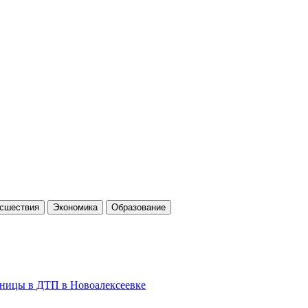
cшествия
Экономика
Образование
льницы в ДТП в Новоалексеевке