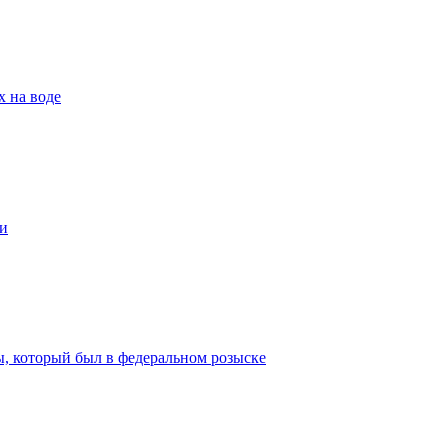
х на воде
и
ы, который был в федеральном розыске