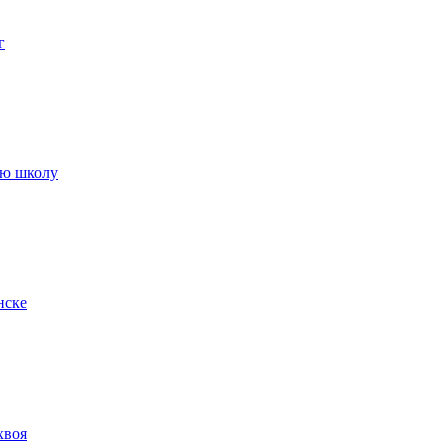
г
ую школу
нске
хвоя