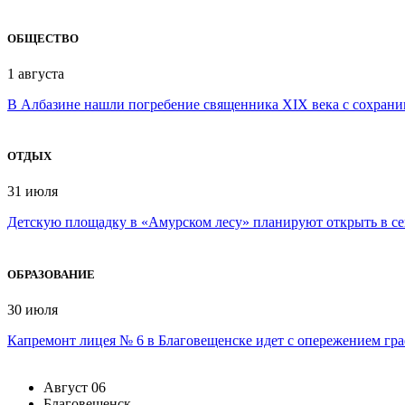
ОБЩЕСТВО
1 августа
В Албазине нашли погребение священника XIX века с сохран
ОТДЫХ
31 июля
Детскую площадку в «Амурском лесу» планируют открыть в се
ОБРАЗОВАНИЕ
30 июля
Капремонт лицея № 6 в Благовещенске идет с опережением гр
Август
06
Благовещенск