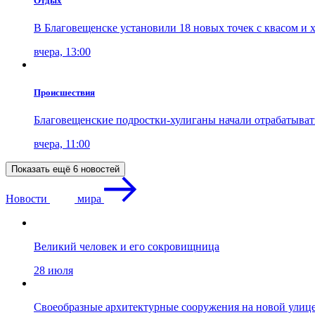
Отдых
В Благовещенске установили 18 новых точек с квасом и 
вчера, 13:00
Проиcшествия
Благовещенские подростки-хулиганы начали отрабатыва
вчера, 11:00
Показать ещё 6 новостей
Новости
мира
Великий человек и его сокровищница
28 июля
Своеобразные архитектурные сооружения на новой улиц