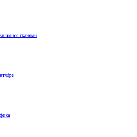
ившимися тканями
нтябре
афика