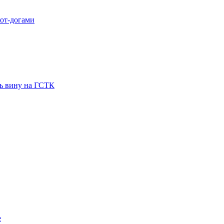
хот-догами
ть вину на ГСТК
е