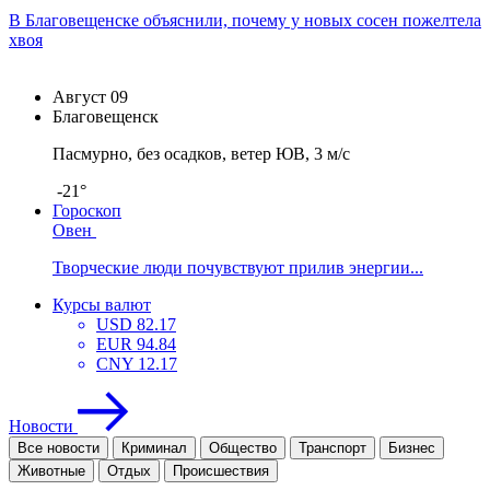
В Благовещенске объяснили, почему у новых сосен пожелтела
хвоя
Август
09
Благовещенск
Пасмурно, без осадков, ветер ЮВ, 3 м/с
-21°
Гороскоп
Овен
Творческие люди почувствуют прилив энергии...
Курсы валют
USD
82.17
EUR
94.84
CNY
12.17
Новости
Все новости
Криминал
Общество
Транспорт
Бизнес
Животные
Отдых
Проиcшествия