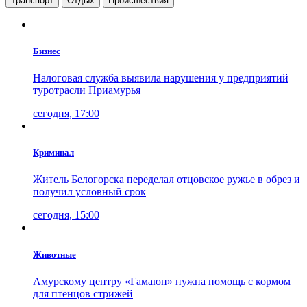
Транспорт
Отдых
Проиcшествия
Бизнес
Налоговая служба выявила нарушения у предприятий
туротрасли Приамурья
сегодня, 17:00
Криминал
Житель Белогорска переделал отцовское ружье в обрез и
получил условный срок
сегодня, 15:00
Животные
Амурскому центру «Гамаюн» нужна помощь с кормом
для птенцов стрижей