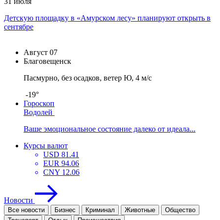
31 июля
Детскую площадку в «Амурском лесу» планируют открыть в
сентябре
Август
07
Благовещенск
Пасмурно, без осадков, ветер Ю, 4 м/с
-19°
Гороскоп
Водолей
Ваше эмоциональное состояние далеко от идеала...
Курсы валют
USD
81.41
EUR
94.06
CNY
12.06
Новости
Все новости
Бизнес
Криминал
Животные
Общество