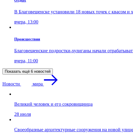
Отдых
В Благовещенске установили 18 новых точек с квасом и 
вчера, 13:00
Проиcшествия
Благовещенские подростки-хулиганы начали отрабатыва
вчера, 11:00
Показать ещё 6 новостей
Новости
мира
Великий человек и его сокровищница
28 июля
Своеобразные архитектурные сооружения на новой улиц