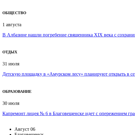
ОБЩЕСТВО
1 августа
В Албазине нашли погребение священника XIX века с сохран
ОТДЫХ
31 июля
Детскую площадку в «Амурском лесу» планируют открыть в се
ОБРАЗОВАНИЕ
30 июля
Капремонт лицея № 6 в Благовещенске идет с опережением гр
Август
06
Благовещенск