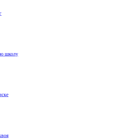
г
ую школу
нске
хвоя