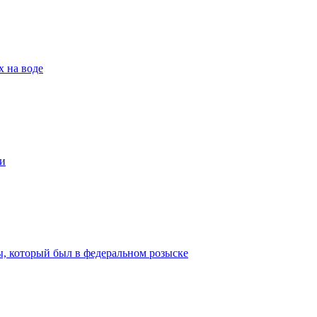
х на воде
и
ы, который был в федеральном розыске