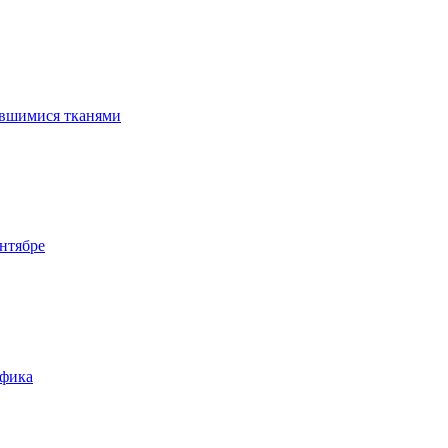
ившимися тканями
нтябре
афика