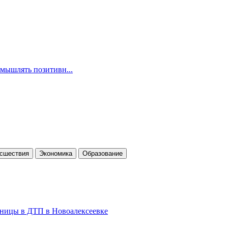
змышлять позитивн...
cшествия
Экономика
Образование
льницы в ДТП в Новоалексеевке