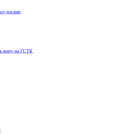
хот-догами
ть вину на ГСТК
е