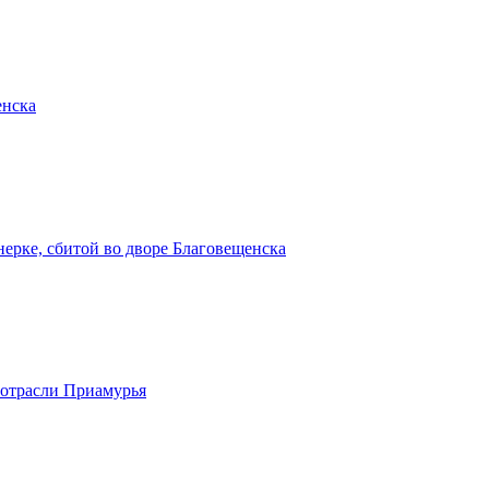
енска
ерке, сбитой во дворе Благовещенска
ротрасли Приамурья