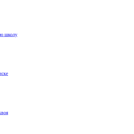
ую школу
нске
хвоя