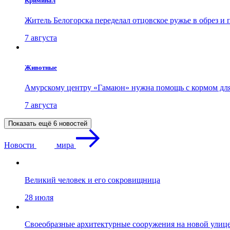
Криминал
Житель Белогорска переделал отцовское ружье в обрез и
7 августа
Животные
Амурскому центру «Гамаюн» нужна помощь с кормом дл
7 августа
Показать ещё 6 новостей
Новости
мира
Великий человек и его сокровищница
28 июля
Своеобразные архитектурные сооружения на новой улиц