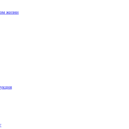
вом жизни
рукция
г