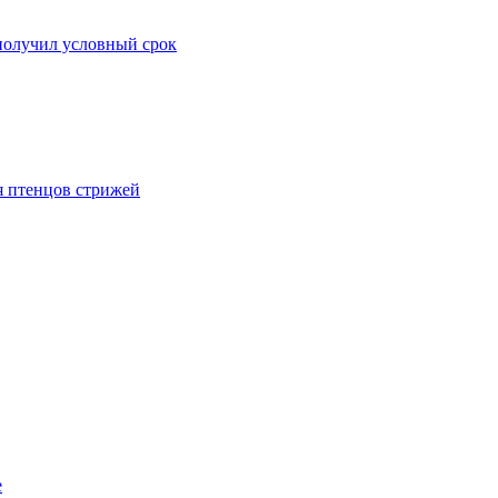
 получил условный срок
я птенцов стрижей
е