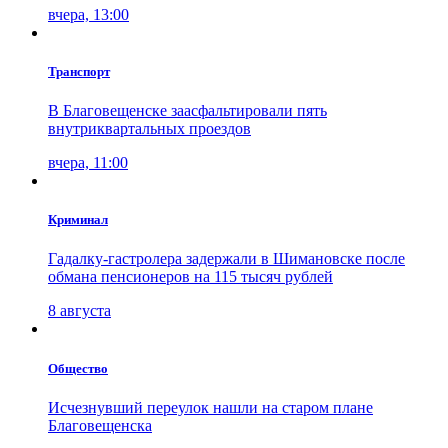
вчера, 13:00
Транспорт
В Благовещенске заасфальтировали пять
внутриквартальных проездов
вчера, 11:00
Криминал
Гадалку-гастролера задержали в Шимановске после
обмана пенсионеров на 115 тысяч рублей
8 августа
Общество
Исчезнувший переулок нашли на старом плане
Благовещенска