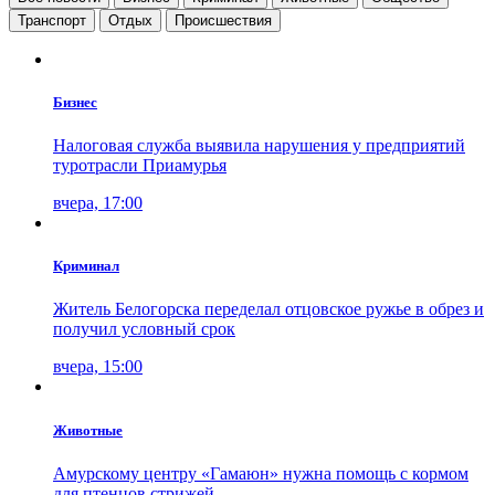
Транспорт
Отдых
Проиcшествия
Бизнес
Налоговая служба выявила нарушения у предприятий
туротрасли Приамурья
вчера, 17:00
Криминал
Житель Белогорска переделал отцовское ружье в обрез и
получил условный срок
вчера, 15:00
Животные
Амурскому центру «Гамаюн» нужна помощь с кормом
для птенцов стрижей