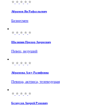
Абрамов Ян Рафаэльевич
Бизнесмен
Шаляпин Прохор Андреевич
Певец, ведущий
Абрамова Алсу Ралифовна
Певица, актриса, телеведущая
Белоусов Андрей Рэмович