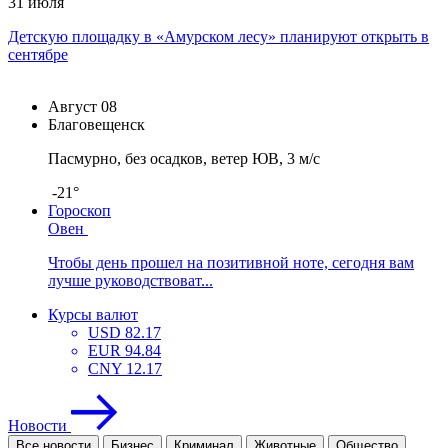
31 июля
Детскую площадку в «Амурском лесу» планируют открыть в
сентябре
Август
08
Благовещенск
Пасмурно, без осадков, ветер ЮВ, 3 м/с
-21°
Гороскоп
Овен
Чтобы день прошел на позитивной ноте, сегодня вам
лучше руководствоват...
Курсы валют
USD
82.17
EUR
94.84
CNY
12.17
Новости
Все новости
Бизнес
Криминал
Животные
Общество