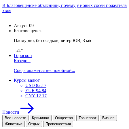
В Благовещенске объяснили, почему у новых сосен пожелтела
хвоя
Август
09
Благовещенск
Пасмурно, без осадков, ветер ЮВ, 3 м/с
-21°
Гороскоп
Козерог
Среда окажется неспокойной...
Курсы валют
USD
82.17
EUR
94.84
CNY
12.17
Новости
Все новости
Криминал
Общество
Транспорт
Бизнес
Животные
Отдых
Проиcшествия