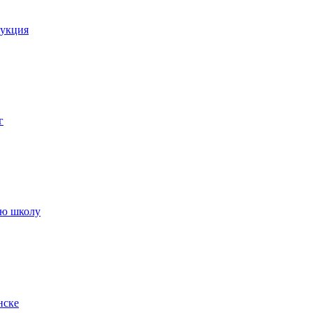
рукция
г
ую школу
нске