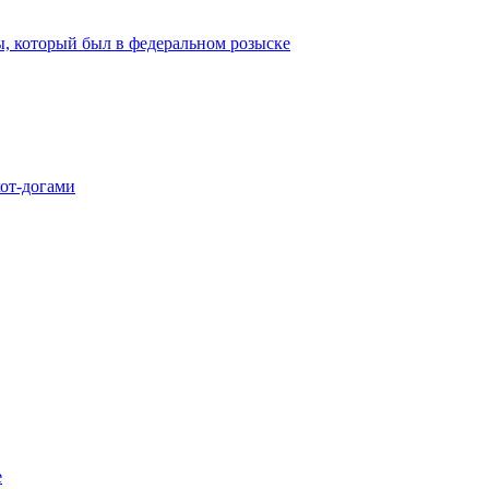
ы, который был в федеральном розыске
хот-догами
е