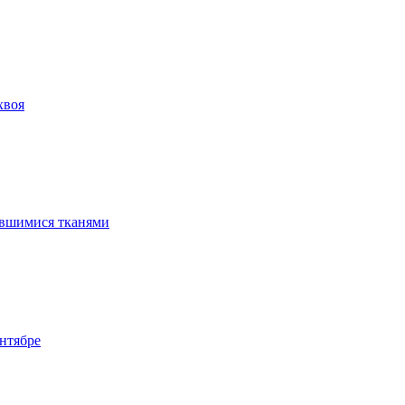
хвоя
ившимися тканями
нтябре