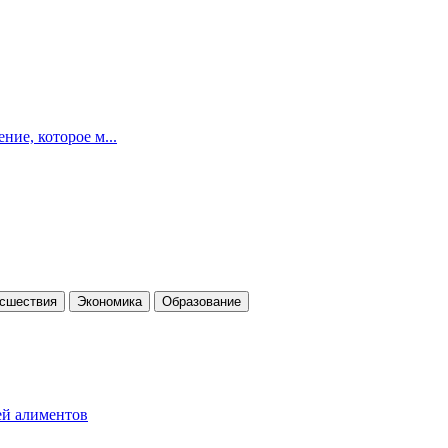
ние, которое м...
cшествия
Экономика
Образование
ей алиментов