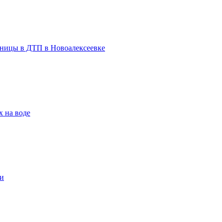
льницы в ДТП в Новоалексеевке
х на воде
и