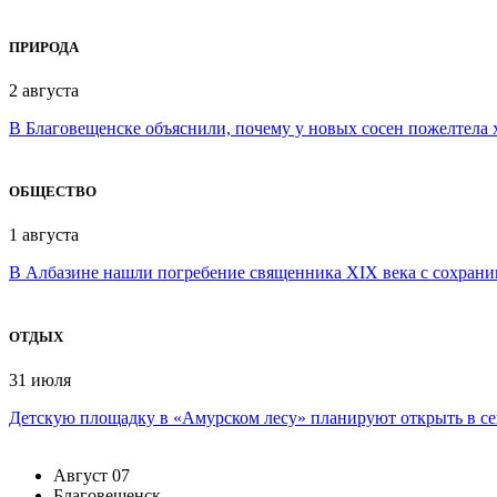
ПРИРОДА
2 августа
В Благовещенске объяснили, почему у новых сосен пожелтела 
ОБЩЕСТВО
1 августа
В Албазине нашли погребение священника XIX века с сохран
ОТДЫХ
31 июля
Детскую площадку в «Амурском лесу» планируют открыть в се
Август
07
Благовещенск