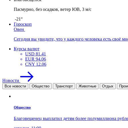
Пасмурно, без осадков, ветер ЮВ, 3 м/с
-21°
Гороскоп
Овен
Сегодня вы увидите, что у каждого человека есть своё мне
Курсы валют
USD
81.41
EUR
94.06
CNY
12.06
Новости
Все новости
Общество
Транспорт
Животные
Отдых
Прои
Общество
Благовещенец выплатил детям более полумиллиона рубл