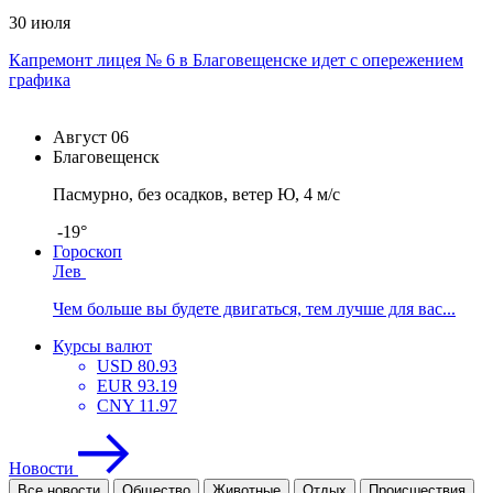
30 июля
Капремонт лицея № 6 в Благовещенске идет с опережением
графика
Август
06
Благовещенск
Пасмурно, без осадков, ветер Ю, 4 м/с
-19°
Гороскоп
Лев
Чем больше вы будете двигаться, тем лучше для вас...
Курсы валют
USD
80.93
EUR
93.19
CNY
11.97
Новости
Все новости
Общество
Животные
Отдых
Проиcшествия