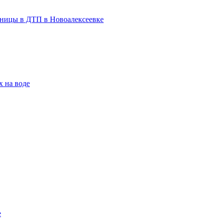
льницы в ДТП в Новоалексеевке
х на воде
е