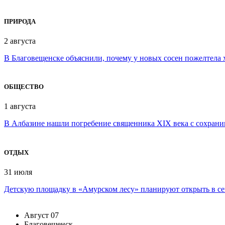
ПРИРОДА
2 августа
В Благовещенске объяснили, почему у новых сосен пожелтела 
ОБЩЕСТВО
1 августа
В Албазине нашли погребение священника XIX века с сохран
ОТДЫХ
31 июля
Детскую площадку в «Амурском лесу» планируют открыть в се
Август
07
Благовещенск