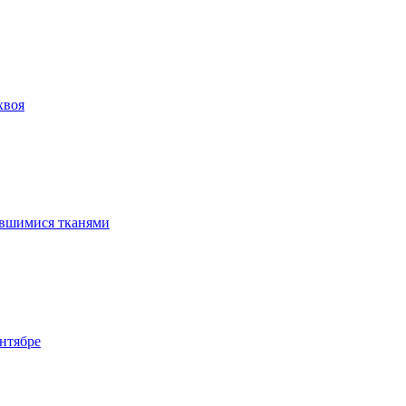
хвоя
ившимися тканями
нтябре