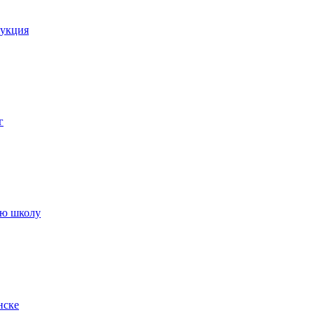
рукция
г
ую школу
нске