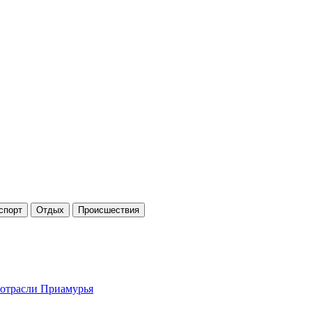
спорт
Отдых
Проиcшествия
ротрасли Приамурья