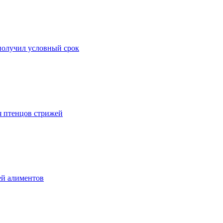
 получил условный срок
я птенцов стрижей
ей алиментов