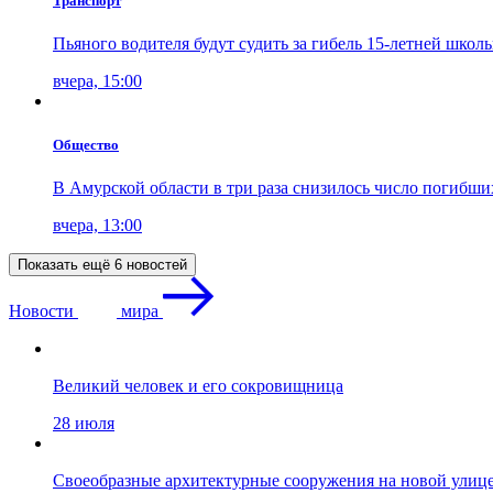
Транспорт
Пьяного водителя будут судить за гибель 15-летней шко
вчера, 15:00
Общество
В Амурской области в три раза снизилось число погибши
вчера, 13:00
Показать ещё 6 новостей
Новости
мира
Великий человек и его сокровищница
28 июля
Своеобразные архитектурные сооружения на новой улиц