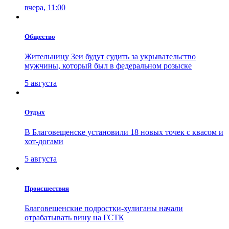
вчера, 11:00
Общество
Жительницу Зеи будут судить за укрывательство
мужчины, который был в федеральном розыске
5 августа
Отдых
В Благовещенске установили 18 новых точек с квасом и
хот-догами
5 августа
Проиcшествия
Благовещенские подростки-хулиганы начали
отрабатывать вину на ГСТК